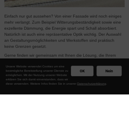
Einfach nur gut aussehen? Von einer Fassade wird noch einiges
mehr verlangt. Zum Beispiel Witterungsbeständigkeit sowie eine
exzellente Dämmung, die Energie spart und Schall absorbiert.
Natürlich ist auch eine repräsentative Optik wichtig. Der Auswahl
an Gestaltungsmöglichkeiten und Werkstoffen sind praktisch
keine Grenzen gesetzt.
Gerne finden wir gemeinsam mit Ihnen die Lösung, die Ihrem
Geschmack entspricht und setzen das Projekt fachgerecht um!
Unsere Website verwendet Cookies um eine
OK
Nein
bestmögliche Bereitstellung unserer Dienste zu
ermöglichen. Mit der Nutzung unserer Website
erklären Sie sich damit einverstanden, dass wir
diese verwenden. Weitere Infos finden Sie in unserer
Datenschutzerklärung
.
Impressionen