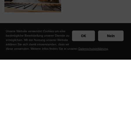
Unsere Website verwendet Cookies um eine
< zurück
OK
Nein
bestmögliche Bereitstellung unserer Dienste zu
ermöglichen. Mit der Nutzung unserer Website
erklären Sie sich damit einverstanden, dass wir
diese verwenden. Weitere Infos finden Sie in unserer
Datenschutzerklärung
.
Zimmerei Steinmetz GmbH
Rudolzhofen 38
97215 Uffenheim
09842 20177-0
09842 20177-500
info@zimmerei-steinmetz.de